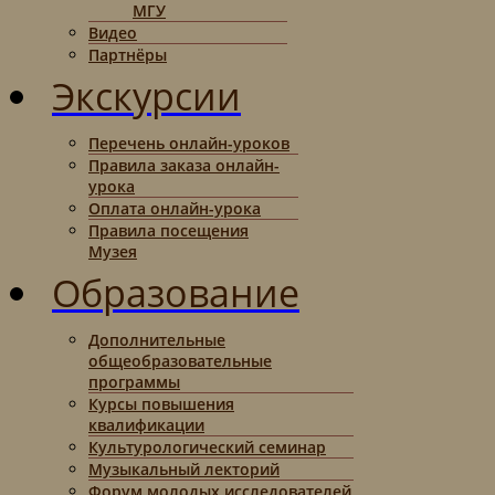
МГУ
Видео
Партнёры
Экскурсии
Перечень онлайн-уроков
Правила заказа онлайн-
урока
Оплата онлайн-урока
Правила посещения
Музея
Образование
Дополнительные
общеобразовательные
программы
Курсы повышения
квалификации
Культурологический семинар
Музыкальный лекторий
Форум молодых исследователей