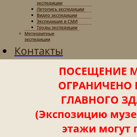
экспедиции
Летопись экспедиции
Видео экспедиции
Экспедиция в СМИ
Труды экспедиции
Метеоритные
экспедиции
Контакты
ПОСЕЩЕНИЕ М
ОГРАНИЧЕНО 
ГЛАВНОГО ЗД
(Экспозицию музея
этажи могут 