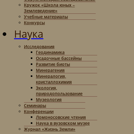
Кружок «Школа юных –
Землеведение»
Учебные материалы
Конкурсы
Наука
Исследования
Геодинамика
Осадочные бассейны
Развитие биоты
Минерагения
Минералогия,
кристаллохимия
Экология,
природопользование
Музеология
Семинары
Конференции
Ломоносовские чтения
Наука в вузовском музее
Журнал «Жизнь Земли»