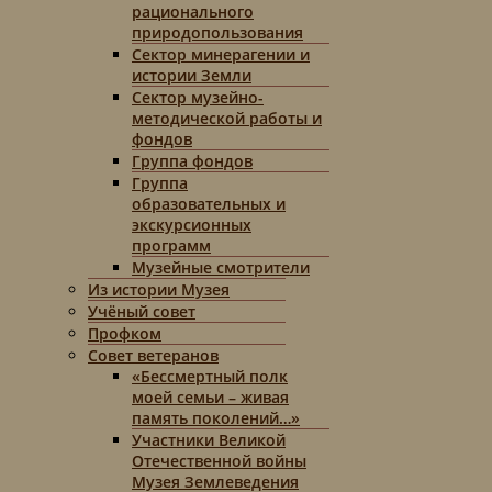
рационального
природопользования
Сектор минерагении и
истории Земли
Сектор музейно-
методической работы и
фондов
Группа фондов
Группа
образовательных и
экскурсионных
программ
Музейные смотрители
Из истории Музея
Учёный совет
Профком
Совет ветеранов
«Бессмертный полк
моей семьи – живая
память поколений…»
Участники Великой
Отечественной войны
Музея Землеведения