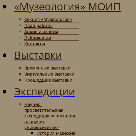
«Музеология» МОИП
Секция «Музеология»
План работы
Архив и отчёты
Публикации
Контакты
Выставки
Временные выставки
Виртуальные выставки
Прошедшие выставки
Экспедиции
Научно-
просветительская
экспедиция «Флотилия
плавучих
университетов»
История и миссия