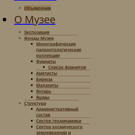
Объявления
О Музее
Экспозиция
Фонды Музея
Монографические
палеонтологические
коллекции
Фианиты
Список фианитов
Аметисты
Бирюза
Малахиты
Янтарь
Яшмы
Структура
Административный
состав
Сектор геодинамики
Сектор космического
землеведения и