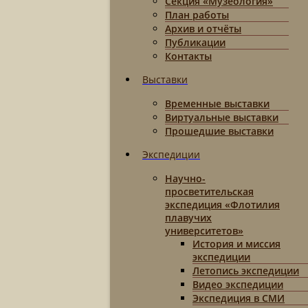
Секция «Музеология»
План работы
Архив и отчёты
Публикации
Контакты
Выставки
Временные выставки
Виртуальные выставки
Прошедшие выставки
Экспедиции
Научно-
просветительская
экспедиция «Флотилия
плавучих
университетов»
История и миссия
экспедиции
Летопись экспедиции
Видео экспедиции
Экспедиция в СМИ