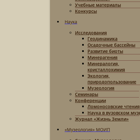
Учебные материалы
Конкурсы
Наука
Исследования
Геодинамика
Осадочные бассейны
Развитие биоты
Минерагения
Минералогия,
кристаллохимия
Экология,
природопользование
Музеология
Семинары
Конференции
Ломоносовские чтения
Наука в вузовском муз
Журнал «Жизнь Земли»
«Музеология» МОИП