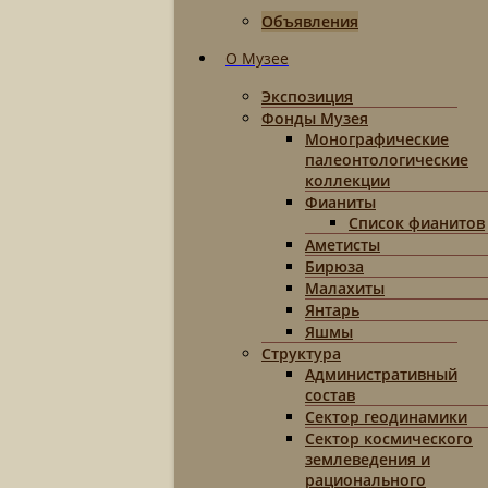
Объявления
О Музее
Экспозиция
Фонды Музея
Монографические
палеонтологические
коллекции
Фианиты
Список фианитов
Аметисты
Бирюза
Малахиты
Янтарь
Яшмы
Структура
Административный
состав
Сектор геодинамики
Сектор космического
землеведения и
рационального