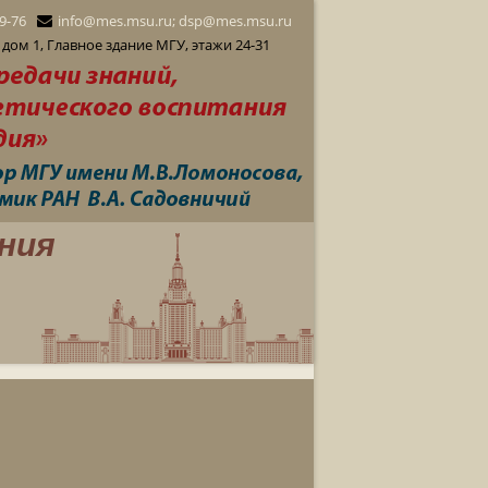
29-76
info@mes.msu.ru; dsp@mes.msu.ru
дом 1, Главное здание МГУ, этажи 24-31
ния