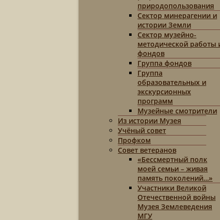
природопользования
Сектор минерагении и
истории Земли
Сектор музейно-
методической работы 
фондов
Группа фондов
Группа
образовательных и
экскурсионных
программ
Музейные смотрители
Из истории Музея
Учёный совет
Профком
Совет ветеранов
«Бессмертный полк
моей семьи – живая
память поколений…»
Участники Великой
Отечественной войны
Музея Землеведения
МГУ