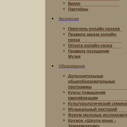
Видео
Партнёры
Экскурсии
Перечень онлайн-уроков
Правила заказа онлайн-
урока
Оплата онлайн-урока
Правила посещения
Музея
Образование
Дополнительные
общеобразовательные
программы
Курсы повышения
квалификации
Культурологический семина
Музыкальный лекторий
Форум молодых исследоват
Кружок «Школа юных –
Землеведение»