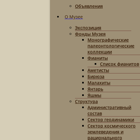
Объявления
О Музее
Экспозиция
Фонды Музея
Монографические
палеонтологические
коллекции
Фианиты
Список фианитов
Аметисты
Бирюза
Малахиты
Янтарь
Яшмы
Структура
Административный
состав
Сектор геодинамики
Сектор космического
землеведения и
рационального