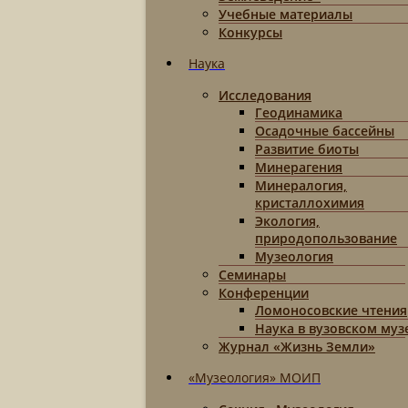
Учебные материалы
Конкурсы
Наука
Исследования
Геодинамика
Осадочные бассейны
Развитие биоты
Минерагения
Минералогия,
кристаллохимия
Экология,
природопользование
Музеология
Семинары
Конференции
Ломоносовские чтения
Наука в вузовском муз
Журнал «Жизнь Земли»
«Музеология» МОИП