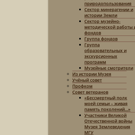
природопользования
Сектор минерагении и
истории Земли
Сектор музейно-
методической работы 
фондов
Группа фондов
Группа
образовательных и
экскурсионных
программ
Музейные смотрители
Из истории Музея
Учёный совет
Профком
Совет ветеранов
«Бессмертный полк
моей семьи – живая
память поколений…»
Участники Великой
Отечественной войны
Музея Землеведения
МГУ