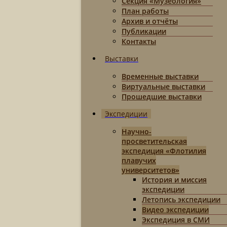
Секция «Музеология»
План работы
Архив и отчёты
Публикации
Контакты
Выставки
Временные выставки
Виртуальные выставки
Прошедшие выставки
Экспедиции
Научно-
просветительская
экспедиция «Флотилия
плавучих
университетов»
История и миссия
экспедиции
Летопись экспедиции
Видео экспедиции
Экспедиция в СМИ