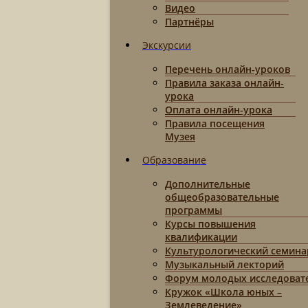
Видео
Партнёры
Экскурсии
Перечень онлайн-уроков
Правила заказа онлайн-
урока
Оплата онлайн-урока
Правила посещения
Музея
Образование
Дополнительные
общеобразовательные
программы
Курсы повышения
квалификации
Культурологический семина
Музыкальный лекторий
Форум молодых исследоват
Кружок «Школа юных –
Землеведение»