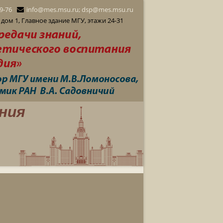
29-76
info@mes.msu.ru; dsp@mes.msu.ru
дом 1, Главное здание МГУ, этажи 24-31
ния