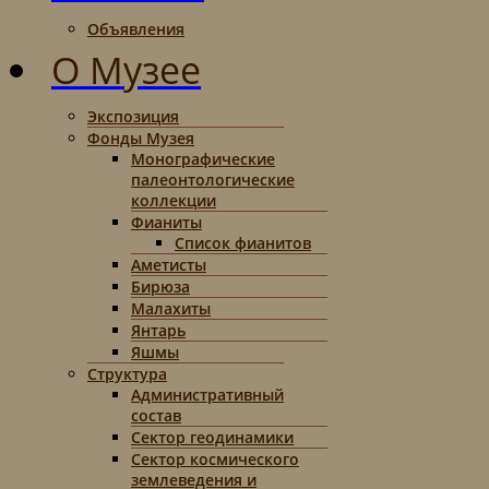
Объявления
О Музее
Экспозиция
Фонды Музея
Монографические
палеонтологические
коллекции
Фианиты
Список фианитов
Аметисты
Бирюза
Малахиты
Янтарь
Яшмы
Структура
Административный
состав
Сектор геодинамики
Сектор космического
землеведения и