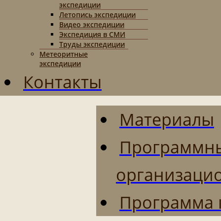
экспедиции
Летопись экспедиции
Видео экспедиции
Экспедиция в СМИ
Труды экспедиции
Метеоритные
экспедиции
Контакты
Материалы
Программн
организаци
Программа 