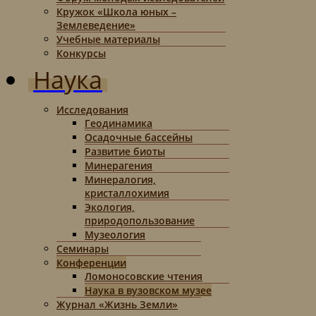
Кружок «Школа юных –
Землеведение»
Учебные материалы
Конкурсы
Наука
Исследования
Геодинамика
Осадочные бассейны
Развитие биоты
Минерагения
Минералогия,
кристаллохимия
Экология,
природопользование
Музеология
Семинары
Конференции
Ломоносовские чтения
Наука в вузовском музее
Журнал «Жизнь Земли»