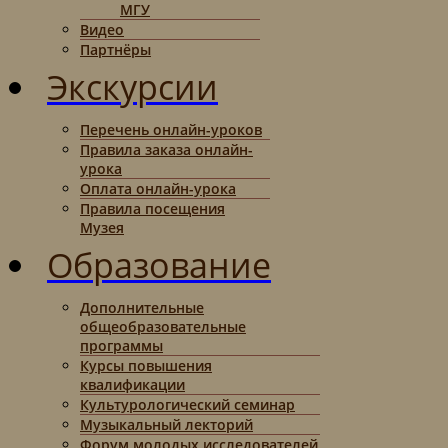
МГУ
Видео
Партнёры
Экскурсии
Перечень онлайн-уроков
Правила заказа онлайн-
урока
Оплата онлайн-урока
Правила посещения
Музея
Образование
Дополнительные
общеобразовательные
программы
Курсы повышения
квалификации
Культурологический семинар
Музыкальный лекторий
Форум молодых исследователей