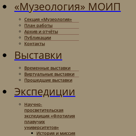
«Музеология» МОИП
Секция «Музеология»
План работы
Архив и отчёты
Публикации
Контакты
Выставки
Временные выставки
Виртуальные выставки
Прошедшие выставки
Экспедиции
Научно-
просветительская
экспедиция «Флотилия
плавучих
университетов»
История и миссия