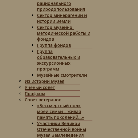
рационального
природопользования
Сектор минерагении и
истории Земли
Сектор музейно-
методической работы и
фондов
Группа фондов
Группа
образовательных и
экскурсионных
программ
Музейные смотрители
Из истории Музея
Учёный совет
Профком
Совет ветеранов
«Бессмертный полк
моей семьи – живая
память поколений…»
Участники Великой
Отечественной войны
Музея Землеведения