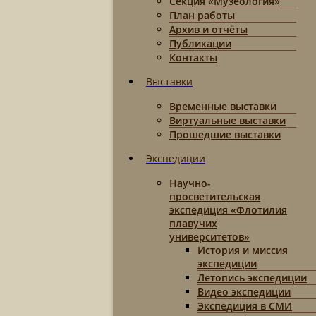
Секция «Музеология»
План работы
Архив и отчёты
Публикации
Контакты
Выставки
Временные выставки
Виртуальные выставки
Прошедшие выставки
Экспедиции
Научно-
просветительская
экспедиция «Флотилия
плавучих
университетов»
История и миссия
экспедиции
Летопись экспедиции
Видео экспедиции
Экспедиция в СМИ