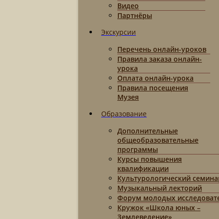
Видео
Партнёры
Экскурсии
Перечень онлайн-уроков
Правила заказа онлайн-
урока
Оплата онлайн-урока
Правила посещения
Музея
Образование
Дополнительные
общеобразовательные
программы
Курсы повышения
квалификации
Культурологический семина
Музыкальный лекторий
Форум молодых исследоват
Кружок «Школа юных –
Землеведение»