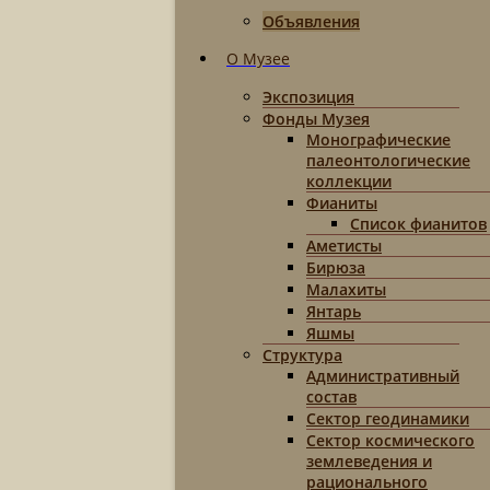
Объявления
О Музее
Экспозиция
Фонды Музея
Монографические
палеонтологические
коллекции
Фианиты
Список фианитов
Аметисты
Бирюза
Малахиты
Янтарь
Яшмы
Структура
Административный
состав
Сектор геодинамики
Сектор космического
землеведения и
рационального