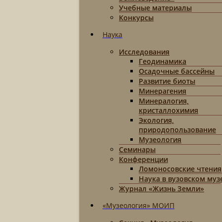
Учебные материалы
Конкурсы
Наука
Исследования
Геодинамика
Осадочные бассейны
Развитие биоты
Минерагения
Минералогия,
кристаллохимия
Экология,
природопользование
Музеология
Семинары
Конференции
Ломоносовские чтения
Наука в вузовском муз
Журнал «Жизнь Земли»
«Музеология» МОИП