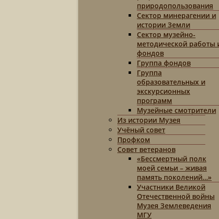
природопользования
Сектор минерагении и
истории Земли
Сектор музейно-
методической работы 
фондов
Группа фондов
Группа
образовательных и
экскурсионных
программ
Музейные смотрители
Из истории Музея
Учёный совет
Профком
Совет ветеранов
«Бессмертный полк
моей семьи – живая
память поколений…»
Участники Великой
Отечественной войны
Музея Землеведения
МГУ