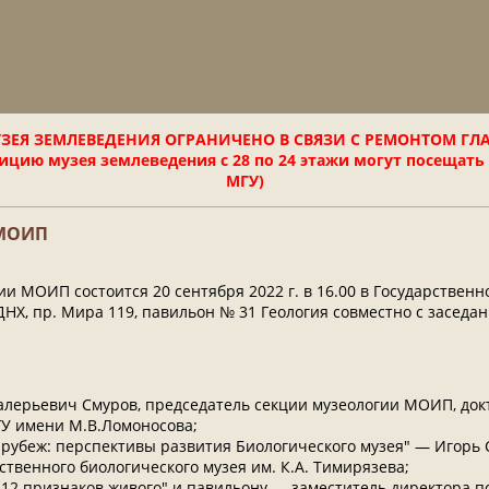
ЗЕЯ ЗЕМЛЕВЕДЕНИЯ ОГРАНИЧЕНО В СВЯЗИ С РЕМОНТОМ ГЛ
цию музея землеведения с 28 по 24 этажи могут посещать
МГУ)
 МОИП
и МОИП состоится 20 сентября 2022 г. в 16.00 в Государственн
НХ, пр. Мира 119, павильон № 31 Геология совместно с заседан
лерьевич Смуров, председатель секции музеологии МОИП, докт
У имени М.В.Ломоносова;
рубеж: перспективы развития Биологического музея" — Игорь 
ственного биологического музея им. К.А. Тимирязева;
"12 признаков живого" и павильону — заместитель директора п