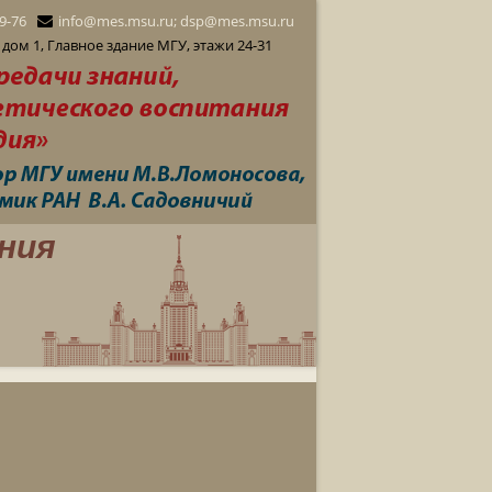
29-76
info@mes.msu.ru; dsp@mes.msu.ru
дом 1, Главное здание МГУ, этажи 24-31
ния