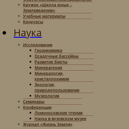
Кружок «Школа юных –
Землеведение»
Учебные материалы
Конкурсы
Наука
Исследования
Геодинамика
Осадочные бассейны
Развитие биоты
Минерагения
Минералогия,
кристаллохимия
Экология,
природопользование
Музеология
Семинары
Конференции
Ломоносовские чтения
Наука в вузовском музее
Журнал «Жизнь Земли»