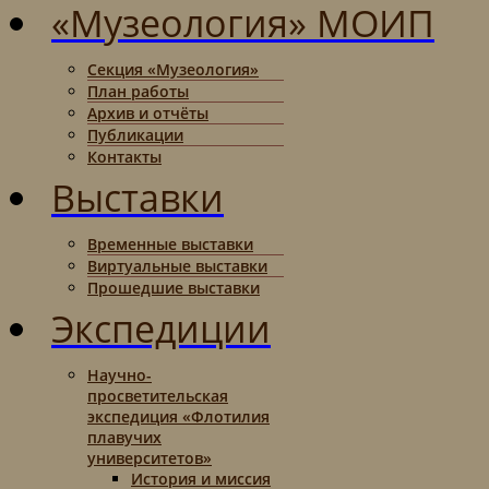
«Музеология» МОИП
Секция «Музеология»
План работы
Архив и отчёты
Публикации
Контакты
Выставки
Временные выставки
Виртуальные выставки
Прошедшие выставки
Экспедиции
Научно-
просветительская
экспедиция «Флотилия
плавучих
университетов»
История и миссия