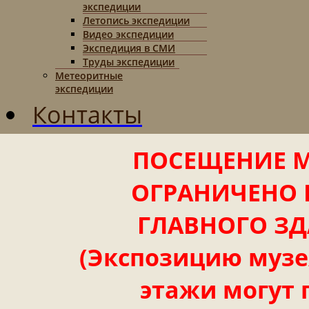
экспедиции
Летопись экспедиции
Видео экспедиции
Экспедиция в СМИ
Труды экспедиции
Метеоритные
экспедиции
Контакты
ПОСЕЩЕНИЕ М
ОГРАНИЧЕНО 
ГЛАВНОГО ЗД
(Экспозицию музея
этажи могут 