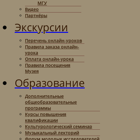
МГУ
Видео
Партнёры
Экскурсии
Перечень онлайн-уроков
Правила заказа онлайн-
урока
Оплата онлайн-урока
Правила посещения
Музея
Образование
Дополнительные
общеобразовательные
программы
Курсы повышения
квалификации
Культурологический семинар
Музыкальный лекторий
Форум молодых исследователей