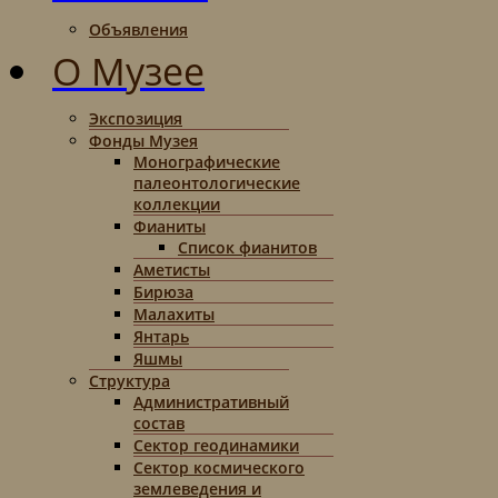
Объявления
О Музее
Экспозиция
Фонды Музея
Монографические
палеонтологические
коллекции
Фианиты
Список фианитов
Аметисты
Бирюза
Малахиты
Янтарь
Яшмы
Структура
Административный
состав
Сектор геодинамики
Сектор космического
землеведения и