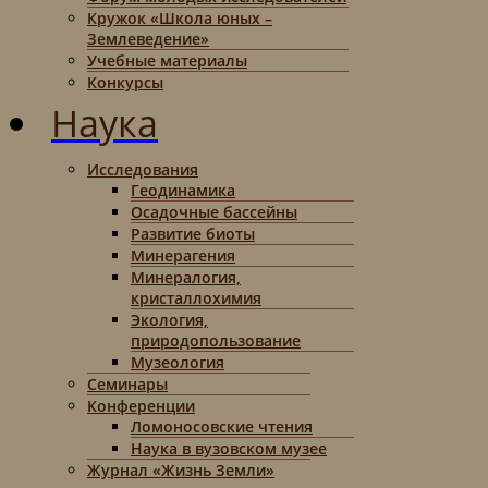
Кружок «Школа юных –
Землеведение»
Учебные материалы
Конкурсы
Наука
Исследования
Геодинамика
Осадочные бассейны
Развитие биоты
Минерагения
Минералогия,
кристаллохимия
Экология,
природопользование
Музеология
Семинары
Конференции
Ломоносовские чтения
Наука в вузовском музее
Журнал «Жизнь Земли»