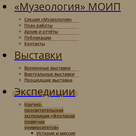
«Музеология» МОИП
Секция «Музеология»
План работы
Архив и отчёты
Публикации
Контакты
Выставки
Временные выставки
Виртуальные выставки
Прошедшие выставки
Экспедиции
Научно-
просветительская
экспедиция «Флотилия
плавучих
университетов»
История и миссия