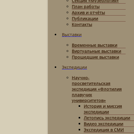
Секция «Музеология»
План работы
Архив и отчёты
Публикации
Контакты
Выставки
Временные выставки
Виртуальные выставки
Прошедшие выставки
Экспедиции
Научно-
просветительская
экспедиция «Флотилия
плавучих
университетов»
История и миссия
экспедиции
Летопись экспедиции
Видео экспедиции
Экспедиция в СМИ