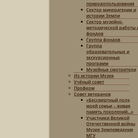
природопользования
Сектор минерагении и
истории Земли
Сектор музейно-
методической работы 
фондов
Группа фондов
Группа
образовательных и
экскурсионных
программ
Музейные смотрители
Из истории Музея
Учёный совет
Профком
Совет ветеранов
«Бессмертный полк
моей семьи – живая
память поколений…»
Участники Великой
Отечественной войны
Музея Землеведения
МГУ