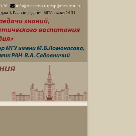
29-76
info@mes.msu.ru; dsp@mes.msu.ru
дом 1, Главное здание МГУ, этажи 24-31
ния