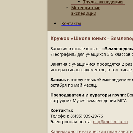
Труды экспедиции
Метеоритные
экспедиции
Контакты
Кружок «Школа юных – Землеве
Занятия в школе юных –
«Землеведен
«География» для учащихся 3-5 классов
Занятия с учащимися проводятся 2 раз
интерактивных элементов, в том числе
Запись
в школу юных «Землеведение» о
октября по май месяц.
Преподаватели и кураторы групп:
Бог
сотрудник Музея землеведения МГУ.
Контакты:
Телефон: 8(495) 939-29-76
Электронная почта:
dsp@mes.msu.ru
Календарно-тематический план занятий