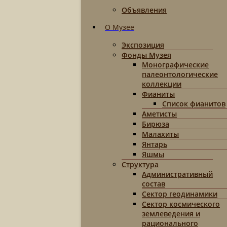
Объявления
О Музее
Экспозиция
Фонды Музея
Монографические
палеонтологические
коллекции
Фианиты
Список фианитов
Аметисты
Бирюза
Малахиты
Янтарь
Яшмы
Структура
Административный
состав
Сектор геодинамики
Сектор космического
землеведения и
рационального