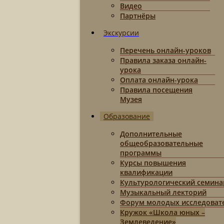
Видео
Партнёры
Экскурсии
Перечень онлайн-уроков
Правила заказа онлайн-
урока
Оплата онлайн-урока
Правила посещения
Музея
Образование
Дополнительные
общеобразовательные
программы
Курсы повышения
квалификации
Культурологический семина
Музыкальный лекторий
Форум молодых исследоват
Кружок «Школа юных –
Землеведение»