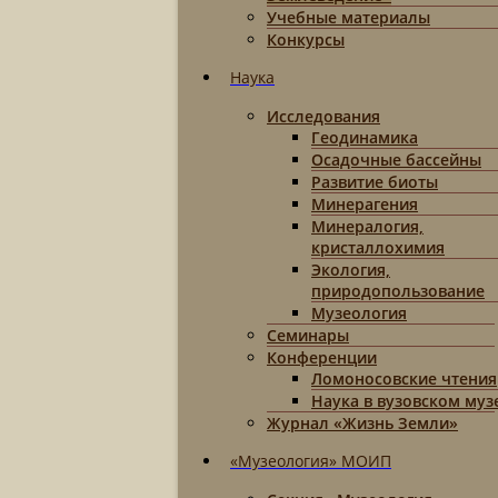
Учебные материалы
Конкурсы
Наука
Исследования
Геодинамика
Осадочные бассейны
Развитие биоты
Минерагения
Минералогия,
кристаллохимия
Экология,
природопользование
Музеология
Семинары
Конференции
Ломоносовские чтения
Наука в вузовском муз
Журнал «Жизнь Земли»
«Музеология» МОИП