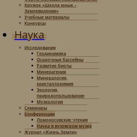
Кружок «Школа юных –
Землеведение»
Учебные материалы
Конкурсы
Наука
Исследования
Геодинамика
Осадочные бассейны
Развитие биоты
Минерагения
Минералогия,
кристаллохимия
Экология,
природопользование
Музеология
Семинары
Конференции
Ломоносовские чтения
Наука в вузовском музее
Журнал «Жизнь Земли»