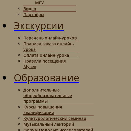
МГУ
Видео
Партнёры
Экскурсии
Перечень онлайн-уроков
Правила заказа онлайн-
урока
Оплата онлайн-урока
Правила посещения
Музея
Образование
Дополнительные
общеобразовательные
программы
Курсы повышения
квалификации
Культурологический семинар
Музыкальный лекторий
Форум молодых исследователей