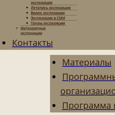
экспедиции
Летопись экспедиции
Видео экспедиции
Экспедиция в СМИ
Труды экспедиции
Метеоритные
экспедиции
Контакты
Материалы
Программн
организаци
Программа 