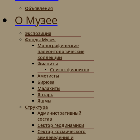
Объявления
О Музее
Экспозиция
Фонды Музея
Монографические
палеонтологические
коллекции
Фианиты
Список фианитов
Аметисты
Бирюза
Малахиты
Янтарь
Яшмы
Структура
Административный
состав
Сектор геодинамики
Сектор космического
землеведения и