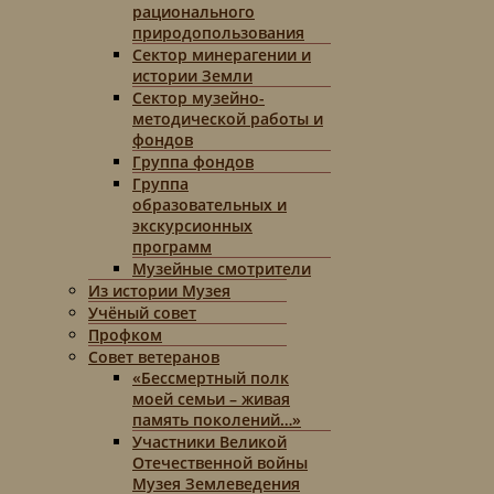
рационального
природопользования
Сектор минерагении и
истории Земли
Сектор музейно-
методической работы и
фондов
Группа фондов
Группа
образовательных и
экскурсионных
программ
Музейные смотрители
Из истории Музея
Учёный совет
Профком
Совет ветеранов
«Бессмертный полк
моей семьи – живая
память поколений…»
Участники Великой
Отечественной войны
Музея Землеведения