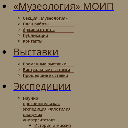
«Музеология» МОИП
Секция «Музеология»
План работы
Архив и отчёты
Публикации
Контакты
Выставки
Временные выставки
Виртуальные выставки
Прошедшие выставки
Экспедиции
Научно-
просветительская
экспедиция «Флотилия
плавучих
университетов»
История и миссия