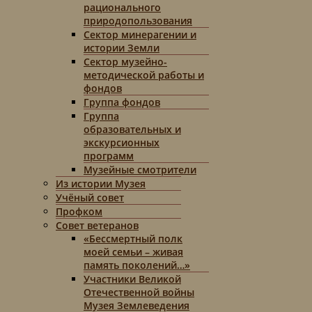
рационального
природопользования
Сектор минерагении и
истории Земли
Сектор музейно-
методической работы и
фондов
Группа фондов
Группа
образовательных и
экскурсионных
программ
Музейные смотрители
Из истории Музея
Учёный совет
Профком
Совет ветеранов
«Бессмертный полк
моей семьи – живая
память поколений…»
Участники Великой
Отечественной войны
Музея Землеведения