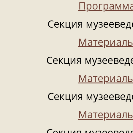
Программа
Секция музееведе
Материалы
Секция музееведе
Материалы
Секция музееведе
Материалы
Секция музееведе