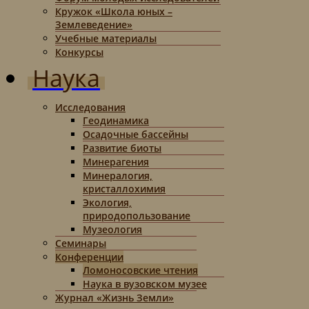
Кружок «Школа юных –
Землеведение»
Учебные материалы
Конкурсы
Наука
Исследования
Геодинамика
Осадочные бассейны
Развитие биоты
Минерагения
Минералогия,
кристаллохимия
Экология,
природопользование
Музеология
Семинары
Конференции
Ломоносовские чтения
Наука в вузовском музее
Журнал «Жизнь Земли»