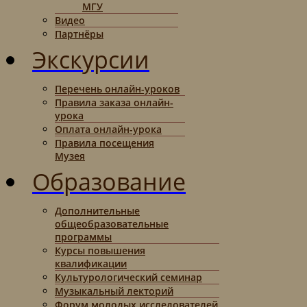
МГУ
Видео
Партнёры
Экскурсии
Перечень онлайн-уроков
Правила заказа онлайн-
урока
Оплата онлайн-урока
Правила посещения
Музея
Образование
Дополнительные
общеобразовательные
программы
Курсы повышения
квалификации
Культурологический семинар
Музыкальный лекторий
Форум молодых исследователей