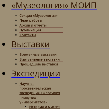
«Музеология» МОИП
Секция «Музеология»
План работы
Архив и отчёты
Публикации
Контакты
Выставки
Временные выставки
Виртуальные выставки
Прошедшие выставки
Экспедиции
Научно-
просветительская
экспедиция «Флотилия
плавучих
университетов»
История и миссия