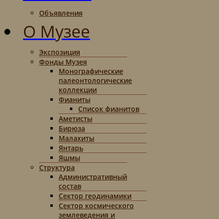
Объявления
О Музее
Экспозиция
Фонды Музея
Монографические
палеонтологические
коллекции
Фианиты
Список фианитов
Аметисты
Бирюза
Малахиты
Янтарь
Яшмы
Структура
Административный
состав
Сектор геодинамики
Сектор космического
землеведения и