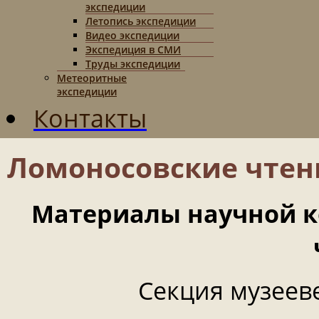
экспедиции
Летопись экспедиции
Видео экспедиции
Экспедиция в СМИ
Труды экспедиции
Метеоритные
экспедиции
Контакты
Ломоносовские чтен
Материалы научной 
Секция музееве