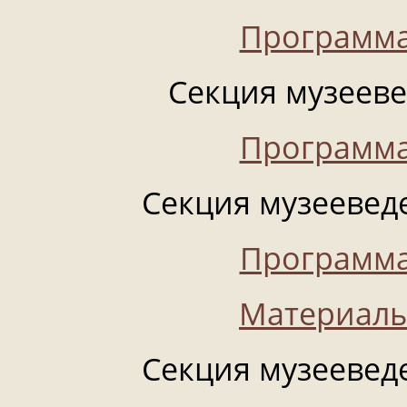
Программа
Секция музеевед
Программа
Секция музееведе
Программа
Материалы
Секция музееведе