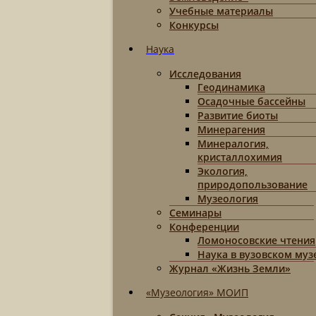
Учебные материалы
Конкурсы
Наука
Исследования
Геодинамика
Осадочные бассейны
Развитие биоты
Минерагения
Минералогия,
кристаллохимия
Экология,
природопользование
Музеология
Семинары
Конференции
Ломоносовские чтения
Наука в вузовском муз
Журнал «Жизнь Земли»
«Музеология» МОИП