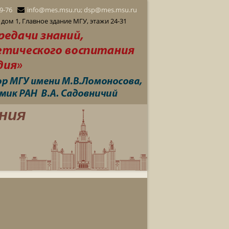
29-76
info@mes.msu.ru; dsp@mes.msu.ru
дом 1, Главное здание МГУ, этажи 24-31
ния