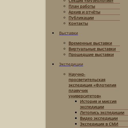
Секция «Музеология»
План работы
Архив и отчёты
Публикации
Контакты
Выставки
Временные выставки
Виртуальные выставки
Прошедшие выставки
Экспедиции
Научно-
просветительская
экспедиция «Флотилия
плавучих
университетов»
История и миссия
экспедиции
Летопись экспедиции
Видео экспедиции
Экспедиция в СМИ