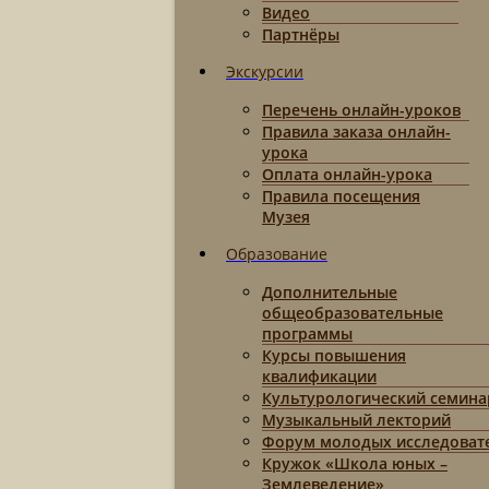
Видео
Партнёры
Экскурсии
Перечень онлайн-уроков
Правила заказа онлайн-
урока
Оплата онлайн-урока
Правила посещения
Музея
Образование
Дополнительные
общеобразовательные
программы
Курсы повышения
квалификации
Культурологический семина
Музыкальный лекторий
Форум молодых исследоват
Кружок «Школа юных –
Землеведение»