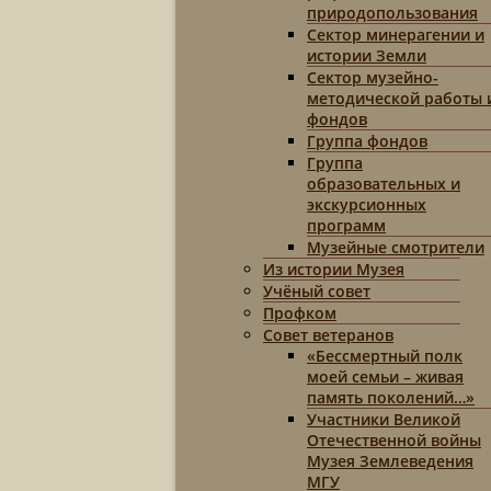
природопользования
Сектор минерагении и
истории Земли
Сектор музейно-
методической работы 
фондов
Группа фондов
Группа
образовательных и
экскурсионных
программ
Музейные смотрители
Из истории Музея
Учёный совет
Профком
Совет ветеранов
«Бессмертный полк
моей семьи – живая
память поколений…»
Участники Великой
Отечественной войны
Музея Землеведения
МГУ