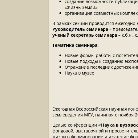
создание возможности публикаци
«Жизнь Земли»;
организация совместных комплек
В рамках секции проводится ежегодно
Руководитель семинара
– председате
ученый секретарь семинара
– к.б.н.,
Тематика семинара:
Новые формы работы с посетите
Новые подходы к созданию экспо
Отражение последних достижени
Наука в музее
Смуров Андрей Валерьевич
– дирек
председатель Секции музеологии
Ежегодная Всероссийская научная ко
землеведения МГУ, начиная с ноября 
Абакумова Наталья Алексеевна
– д
АМКОС
Целью конференции
«Наука в вузовс
фондовой, выставочной и просветитель
Базанчук Галина Алексеевна
– дире
жизни в формирование и изучение фон