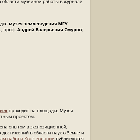
 области музейной работы в журнале
адке
музея землеведения МГУ
.
., проф.
Андрей Валерьевич Смуров
;
ологических наук, профессор,
ее»
проходит на площадке Музея
стным проектом.
.Э. Циолковского, вице-президент
ена опытом в экспозиционной,
 достижений в области наук о Земле и
гам работы Конференции
публикуются