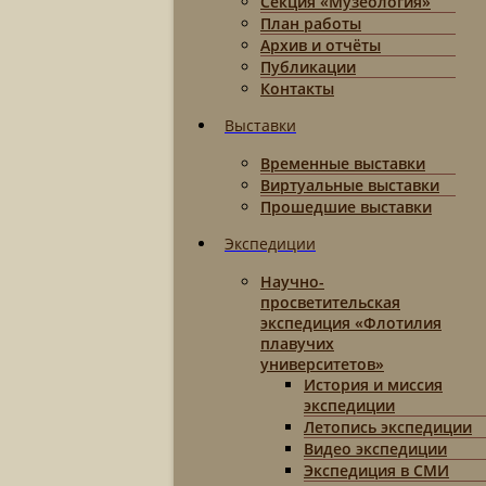
Секция «Музеология»
План работы
Архив и отчёты
Публикации
Контакты
Выставки
Временные выставки
Виртуальные выставки
Прошедшие выставки
Экспедиции
Научно-
просветительская
экспедиция «Флотилия
плавучих
университетов»
История и миссия
экспедиции
Летопись экспедиции
Видео экспедиции
Экспедиция в СМИ