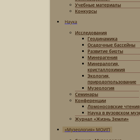
Учебные материалы
Конкурсы
Наука
Исследования
Геодинамика
Осадочные бассейны
Развитие биоты
Минерагения
Минералогия,
кристаллохимия
Экология,
природопользование
Музеология
Семинары
Конференции
Ломоносовские чтения
Наука в вузовском муз
Журнал «Жизнь Земли»
«Музеология» МОИП