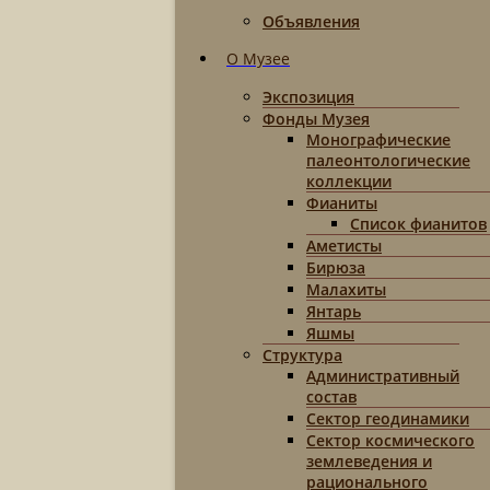
Объявления
О Музее
Экспозиция
Фонды Музея
Монографические
палеонтологические
коллекции
Фианиты
Список фианитов
Аметисты
Бирюза
Малахиты
Янтарь
Яшмы
Структура
Административный
состав
Сектор геодинамики
Сектор космического
землеведения и
рационального