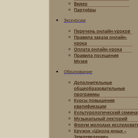
Видео
Партнёры
Экскурсии
Перечень онлайн-уроков
Правила заказа онлайн-
урока
Оплата онлайн-урока
Правила посещения
Музея
Образование
Дополнительные
общеобразовательные
программы
Курсы повышения
квалификации
Культурологический семина
Музыкальный лекторий
Форум молодых исследоват
Кружок «Школа юных –
Землеведение»