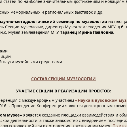
и статей по наиболее значительным достижениям и новациям в
сных мемориальных и региональных выставок и др.
научно-методологический семинар по музеологии
на площ
ль Секции музеологии, директор Музея землеведения МГУ, д.б.н
 с.н.с. Музея землеведения МГУ
Таранец Ирина Павловна
.
лями
зиции
й науки музейными средствами
СОСТАВ СЕКЦИИ МУЗЕОЛОГИИ
УЧАСТИЕ СЕКЦИИ В РЕАЛИЗАЦИИ ПРОЕКТОВ:
тор Музея землеведения МГУ имени М.В. Ломоносова, доктор би
нференция с международным участием
«Наука в вузовском муз
2016 г. Проведение Конференции является долгосрочным совме
иректор Государственного музея истории космонавтики имени К
ком музее»
является создание площадки взаимодействия и обм
ской деятельности, а также знакомство с внедрением последних
ктор Музея Бауманского университета
довых коллекций для их отражения в экспозиции музея.
По ито