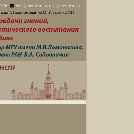
29-76
info@mes.msu.ru; dsp@mes.msu.ru
дом 1, Главное здание МГУ, этажи 24-31
ния