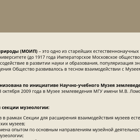
природы (МОИП)
– это одно из старейших естественнонаучных 
ниверситете (до 1917 года Императорское Московское обществ
содействие в развитии науки и образования, популяризация з
ения Общество развивалось в тесном взаимодействии с Музее
изована по инициативе Научно-учебного Музея землеведе
3 октября 2009 года в Музее землеведения МГУ имени М.В. Лом
 секции музеологии:
в в рамках Секции для расширения взаимодействия музеев ест
ких музеев;
мена опытом по основным направлениям музейной деятельност
узеологии;