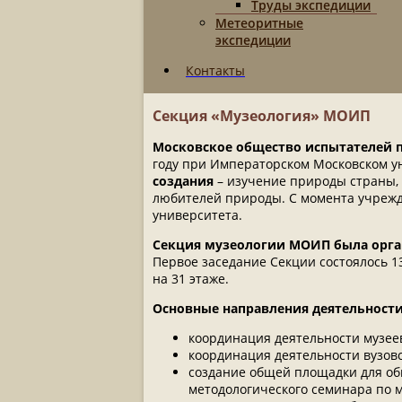
Труды экспедиции
Метеоритные
экспедиции
Контакты
Секция «Музеология» МОИП
Московское общество испытателей 
году при Императорском Московском у
создания
– изучение природы страны, 
любителей природы. С момента учрежд
университета.
Секция музеологии МОИП была орган
Первое заседание Секции состоялось 1
на 31 этаже.
Основные направления деятельности
координация деятельности музее
координация деятельности вузовс
создание общей площадки для об
методологического семинара по м