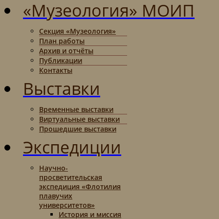
«Музеология» МОИП
Секция «Музеология»
План работы
Архив и отчёты
Публикации
Контакты
Выставки
Временные выставки
Виртуальные выставки
Прошедшие выставки
Экспедиции
Научно-
просветительская
экспедиция «Флотилия
плавучих
университетов»
История и миссия