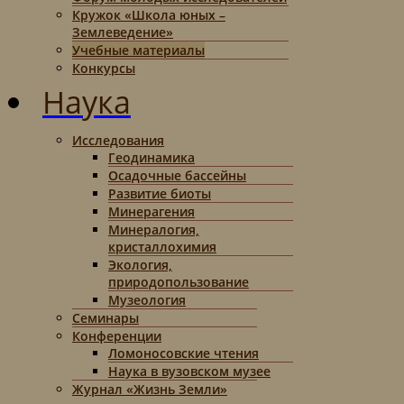
Кружок «Школа юных –
Землеведение»
Учебные материалы
Конкурсы
Наука
Исследования
Геодинамика
Осадочные бассейны
Развитие биоты
Минерагения
Минералогия,
кристаллохимия
Экология,
природопользование
Музеология
Семинары
Конференции
Ломоносовские чтения
Наука в вузовском музее
Журнал «Жизнь Земли»