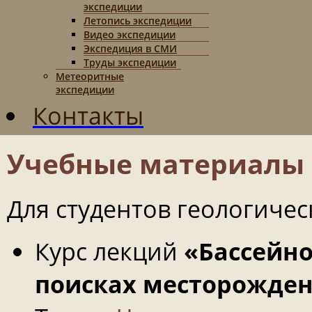
экспедиции
Летопись экспедиции
Видео экспедиции
Экспедиция в СМИ
Труды экспедиции
Метеоритные
экспедиции
Контакты
Учебные материалы
Для студентов геологичес
Курс лекций
«Бассейн
поисках месторожден