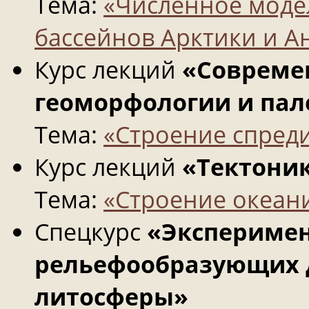
Тема:
«Численное моде
бассейнов Арктики и А
Курс лекций
«Совреме
геоморфологии и пал
Тема:
«Строение спред
Курс лекций
«Тектоник
Тема:
«Строение океан
Спецкурс
«Экспериме
рельефообразующих 
литосферы»