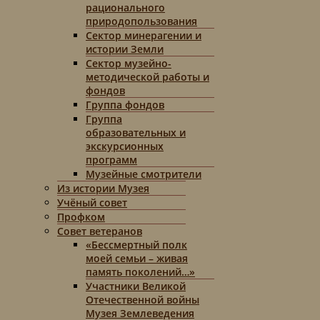
рационального
природопользования
Сектор минерагении и
истории Земли
Сектор музейно-
методической работы и
фондов
Группа фондов
Группа
образовательных и
экскурсионных
программ
Музейные смотрители
Из истории Музея
Учёный совет
Профком
Совет ветеранов
«Бессмертный полк
моей семьи – живая
память поколений…»
Участники Великой
Отечественной войны
Музея Землеведения