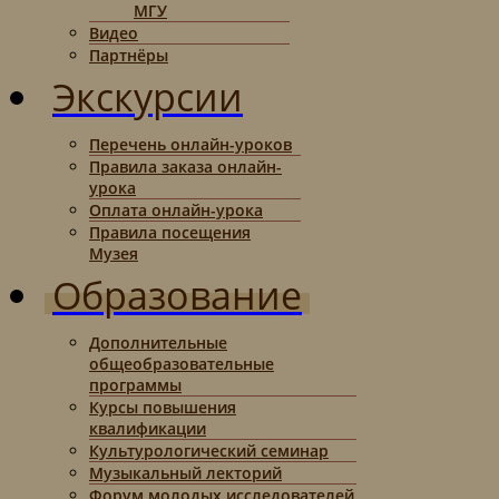
МГУ
Видео
Партнёры
Экскурсии
Перечень онлайн-уроков
Правила заказа онлайн-
урока
Оплата онлайн-урока
Правила посещения
Музея
Образование
Дополнительные
общеобразовательные
программы
Курсы повышения
квалификации
Культурологический семинар
Музыкальный лекторий
Форум молодых исследователей