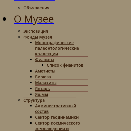
Объявления
О Музее
Экспозиция
Фонды Музея
Монографические
палеонтологические
коллекции
Фианиты
Список фианитов
Аметисты
Бирюза
Малахиты
Янтарь
Яшмы
Структура
Административный
состав
Сектор геодинамики
Сектор космического
землеведения и