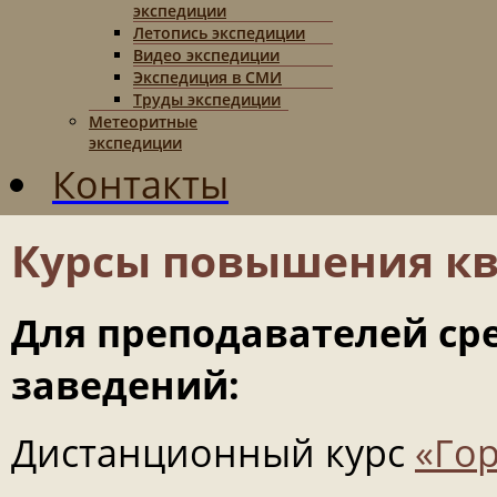
экспедиции
Летопись экспедиции
Видео экспедиции
Экспедиция в СМИ
Труды экспедиции
Метеоритные
экспедиции
Контакты
Курсы повышения к
Для преподавателей ср
заведений:
Дистанционный курс
«Го