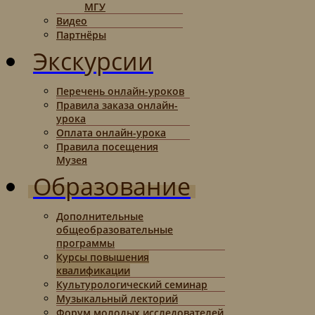
МГУ
Видео
Партнёры
Экскурсии
Перечень онлайн-уроков
Правила заказа онлайн-
урока
Оплата онлайн-урока
Правила посещения
Музея
Образование
Дополнительные
общеобразовательные
программы
Курсы повышения
квалификации
Культурологический семинар
Музыкальный лекторий
Форум молодых исследователей