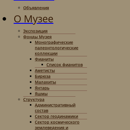
Объявления
О Музее
Экспозиция
Фонды Музея
Монографические
палеонтологические
коллекции
Фианиты
Список фианитов
Аметисты
Бирюза
Малахиты
Янтарь
Яшмы
Структура
Административный
состав
Сектор геодинамики
Сектор космического
землеведения и