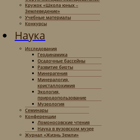
Кружок «Школа юных –
Землеведение»
Учебные материалы
Конкурсы
Наука
Исследования
Геодинамика
Осадочные бассейны
Развитие биоты
Минерагения
Минералогия,
кристаллохимия
Экология,
природопользование
Музеология
Семинары
Конференции
Ломоносовские чтения
Наука в вузовском музее
Журнал «Жизнь Земли»