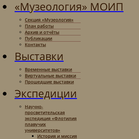
«Музеология» МОИП
Секция «Музеология»
План работы
Архив и отчёты
Публикации
Контакты
Выставки
Временные выставки
Виртуальные выставки
Прошедшие выставки
Экспедиции
Научно-
просветительская
экспедиция «Флотилия
плавучих
университетов»
История и миссия