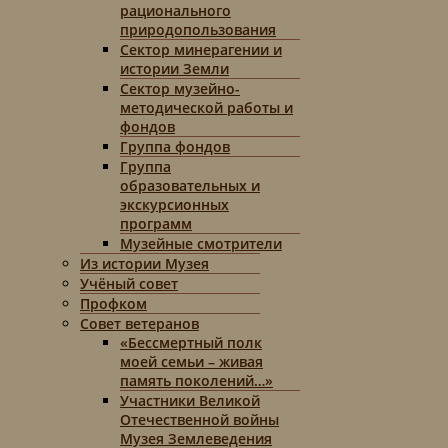
рационального
природопользования
Сектор минерагении и
истории Земли
Сектор музейно-
методической работы и
фондов
Группа фондов
Группа
образовательных и
экскурсионных
программ
Музейные смотрители
Из истории Музея
Учёный совет
Профком
Совет ветеранов
«Бессмертный полк
моей семьи – живая
память поколений…»
Участники Великой
Отечественной войны
Музея Землеведения