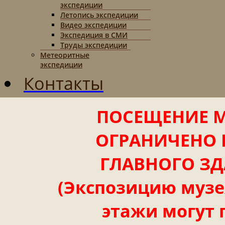
экспедиции
Летопись экспедиции
Видео экспедиции
Экспедиция в СМИ
Труды экспедиции
Метеоритные
экспедиции
Контакты
ПОСЕЩЕНИЕ М
ОГРАНИЧЕНО 
ГЛАВНОГО ЗД
(Экспозицию музея
этажи могут 