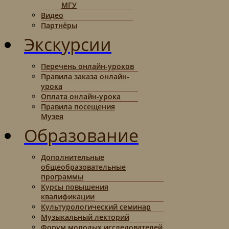
МГУ
Видео
Партнёры
Экскурсии
Перечень онлайн-уроков
Правила заказа онлайн-
урока
Оплата онлайн-урока
Правила посещения
Музея
Образование
Дополнительные
общеобразовательные
программы
Курсы повышения
квалификации
Культурологический семинар
Музыкальный лекторий
Форум молодых исследователей