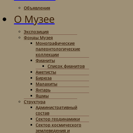
Объявления
О Музее
Экспозиция
Фонды Музея
Монографические
палеонтологические
коллекции
Фианиты
Список фианитов
Аметисты
Бирюза
Малахиты
Янтарь
Яшмы
Структура
Административный
состав
Сектор геодинамики
Сектор космического
землеведения и