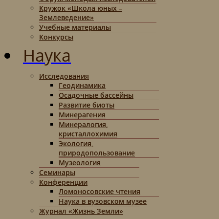
Кружок «Школа юных –
Землеведение»
Учебные материалы
Конкурсы
Наука
Исследования
Геодинамика
Осадочные бассейны
Развитие биоты
Минерагения
Минералогия,
кристаллохимия
Экология,
природопользование
Музеология
Семинары
Конференции
Ломоносовские чтения
Наука в вузовском музее
Журнал «Жизнь Земли»