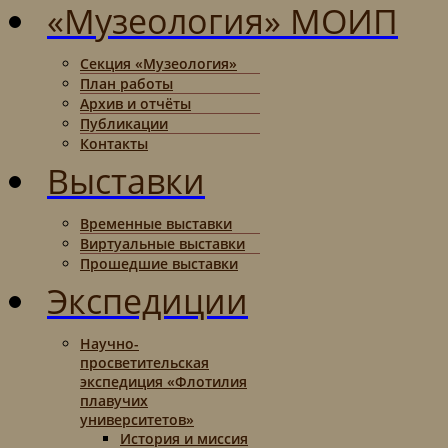
«Музеология» МОИП
Секция «Музеология»
План работы
Архив и отчёты
Публикации
Контакты
Выставки
Временные выставки
Виртуальные выставки
Прошедшие выставки
Экспедиции
Научно-
просветительская
экспедиция «Флотилия
плавучих
университетов»
История и миссия