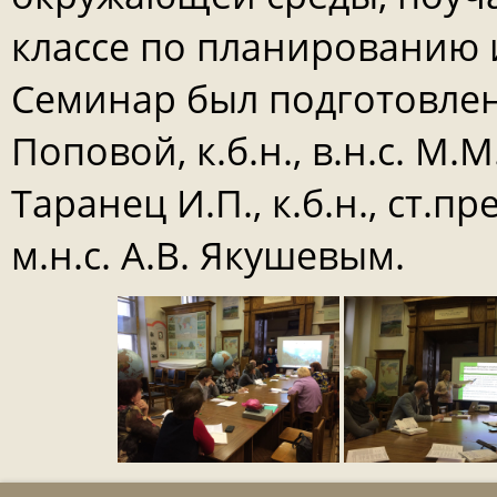
классе по планированию 
Семинар был подготовлен и
Поповой, к.б.н., в.н.с. М.М.
Таранец И.П., к.б.н., ст.пр
м.н.с. А.В. Якушевым.