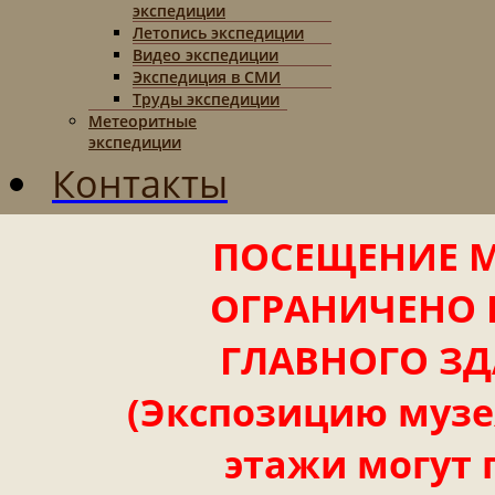
экспедиции
Летопись экспедиции
Видео экспедиции
Экспедиция в СМИ
Труды экспедиции
Метеоритные
экспедиции
Контакты
ПОСЕЩЕНИЕ М
ОГРАНИЧЕНО 
ГЛАВНОГО ЗД
(Экспозицию музея
этажи могут 