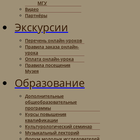
МГУ
Видео
Партнёры
Экскурсии
Перечень онлайн-уроков
Правила заказа онлайн-
урока
Оплата онлайн-урока
Правила посещения
Музея
Образование
Дополнительные
общеобразовательные
программы
Курсы повышения
квалификации
Культурологический семинар
Музыкальный лекторий
Форум молодых исследователей