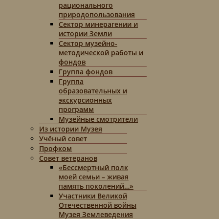
рационального
природопользования
Сектор минерагении и
истории Земли
Сектор музейно-
методической работы и
фондов
Группа фондов
Группа
образовательных и
экскурсионных
программ
Музейные смотрители
Из истории Музея
Учёный совет
Профком
Совет ветеранов
«Бессмертный полк
моей семьи – живая
память поколений…»
Участники Великой
Отечественной войны
Музея Землеведения