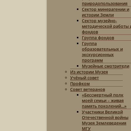
природопользования
Сектор минерагении и
истории Земли
Сектор музейно-
методической работы 
фондов
Группа фондов
Группа
образовательных и
экскурсионных
программ
Музейные смотрители
Из истории Музея
Учёный совет
Профком
Совет ветеранов
«Бессмертный полк
моей семьи – живая
память поколений…»
Участники Великой
Отечественной войны
Музея Землеведения
МГУ