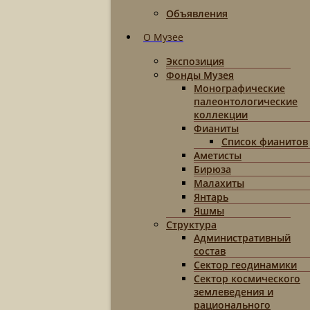
Объявления
О Музее
Экспозиция
Фонды Музея
Монографические
палеонтологические
коллекции
Фианиты
Список фианитов
Аметисты
Бирюза
Малахиты
Янтарь
Яшмы
Структура
Административный
состав
Сектор геодинамики
Сектор космического
землеведения и
рационального