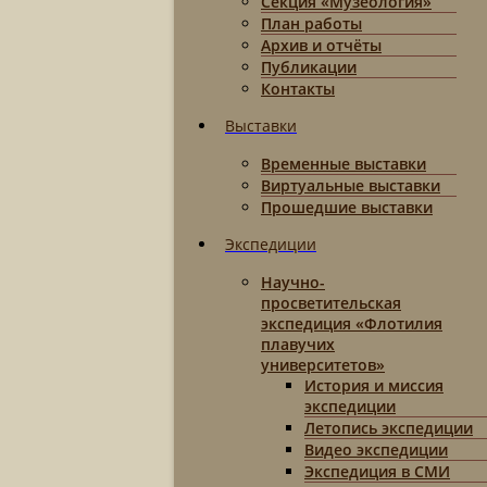
Секция «Музеология»
План работы
Архив и отчёты
Публикации
Контакты
Выставки
Временные выставки
Виртуальные выставки
Прошедшие выставки
Экспедиции
Научно-
просветительская
экспедиция «Флотилия
плавучих
университетов»
История и миссия
экспедиции
Летопись экспедиции
Видео экспедиции
Экспедиция в СМИ