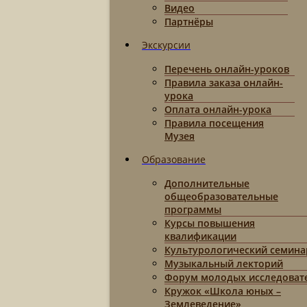
Видео
Партнёры
Экскурсии
Перечень онлайн-уроков
Правила заказа онлайн-
урока
Оплата онлайн-урока
Правила посещения
Музея
Образование
Дополнительные
общеобразовательные
программы
Курсы повышения
квалификации
Культурологический семина
Музыкальный лекторий
Форум молодых исследоват
Кружок «Школа юных –
Землеведение»