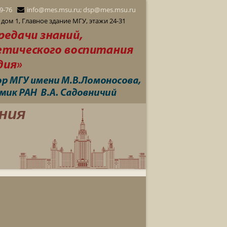
29-76
info@mes.msu.ru; dsp@mes.msu.ru
дом 1, Главное здание МГУ, этажи 24-31
ния