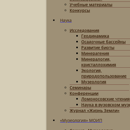
Учебные материалы
Конкурсы
Наука
Исследования
Геодинамика
Осадочные бассейны
Развитие биоты
Минерагения
Минералогия,
кристаллохимия
Экология,
природопользование
Музеология
Семинары
Конференции
Ломоносовские чтения
Наука в вузовском муз
Журнал «Жизнь Земли»
«Музеология» МОИП