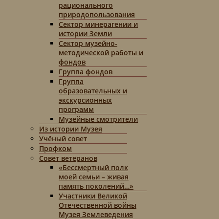
рационального
природопользования
Сектор минерагении и
истории Земли
Сектор музейно-
методической работы и
фондов
Группа фондов
Группа
образовательных и
экскурсионных
программ
Музейные смотрители
Из истории Музея
Учёный совет
Профком
Совет ветеранов
«Бессмертный полк
моей семьи – живая
память поколений…»
Участники Великой
Отечественной войны
Музея Землеведения