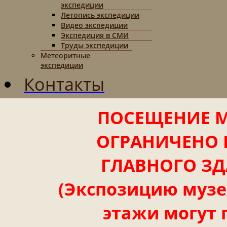
экспедиции
Летопись экспедиции
Видео экспедиции
Экспедиция в СМИ
Труды экспедиции
Метеоритные
экспедиции
Контакты
ПОСЕЩЕНИЕ М
ОГРАНИЧЕНО 
ГЛАВНОГО ЗД
(Экспозицию музея
этажи могут 