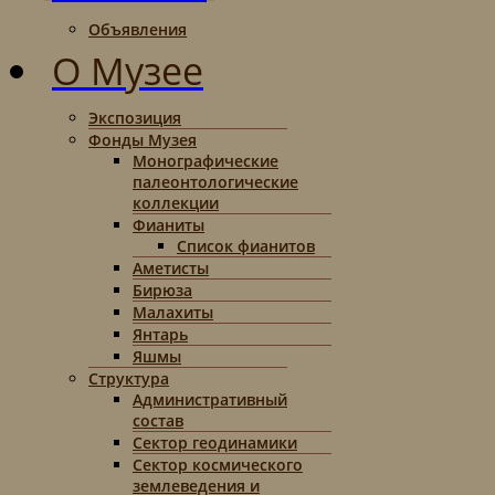
Объявления
О Музее
Экспозиция
Фонды Музея
Монографические
палеонтологические
коллекции
Фианиты
Список фианитов
Аметисты
Бирюза
Малахиты
Янтарь
Яшмы
Структура
Административный
состав
Сектор геодинамики
Сектор космического
землеведения и