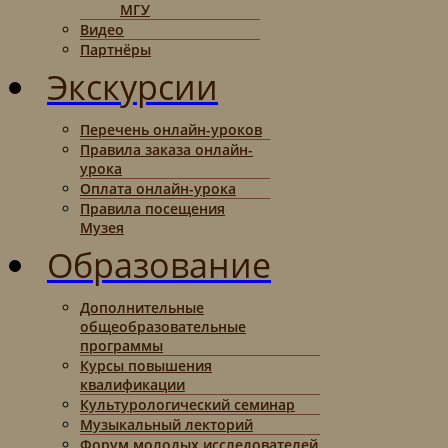
МГУ
Видео
Партнёры
Экскурсии
Перечень онлайн-уроков
Правила заказа онлайн-
урока
Оплата онлайн-урока
Правила посещения
Музея
Образование
Дополнительные
общеобразовательные
программы
Курсы повышения
квалификации
Культурологический семинар
Музыкальный лекторий
Форум молодых исследователей