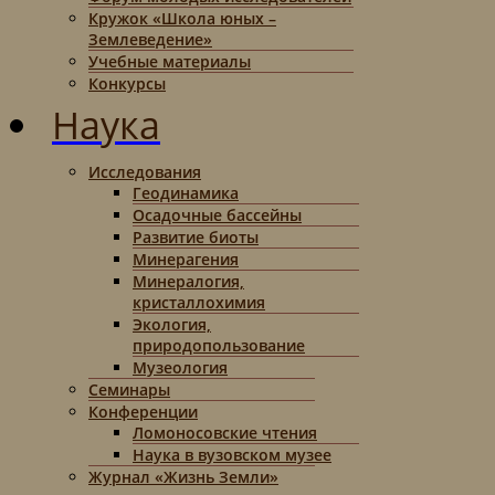
Кружок «Школа юных –
Землеведение»
Учебные материалы
Конкурсы
Наука
Исследования
Геодинамика
Осадочные бассейны
Развитие биоты
Минерагения
Минералогия,
кристаллохимия
Экология,
природопользование
Музеология
Семинары
Конференции
Ломоносовские чтения
Наука в вузовском музее
Журнал «Жизнь Земли»