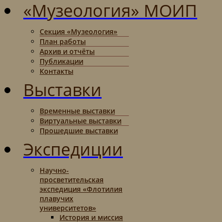
«Музеология» МОИП
Секция «Музеология»
План работы
Архив и отчёты
Публикации
Контакты
Выставки
Временные выставки
Виртуальные выставки
Прошедшие выставки
Экспедиции
Научно-
просветительская
экспедиция «Флотилия
плавучих
университетов»
История и миссия