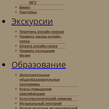
МГУ
Видео
Партнёры
Экскурсии
Перечень онлайн-уроков
Правила заказа онлайн-
урока
Оплата онлайн-урока
Правила посещения
Музея
Образование
Дополнительные
общеобразовательные
программы
Курсы повышения
квалификации
Культурологический семинар
Музыкальный лекторий
Форум молодых исследователей