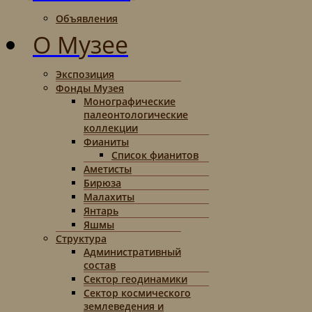
Объявления
О Музее
Экспозиция
Фонды Музея
Монографические
палеонтологические
коллекции
Фианиты
Список фианитов
Аметисты
Бирюза
Малахиты
Янтарь
Яшмы
Структура
Административный
состав
Сектор геодинамики
Сектор космического
землеведения и