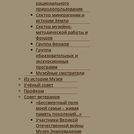
рационального
природопользования
Сектор минерагении и
истории Земли
Сектор музейно-
методической работы и
фондов
Группа фондов
Группа
образовательных и
экскурсионных
программ
Музейные смотрители
Из истории Музея
Учёный совет
Профком
Совет ветеранов
«Бессмертный полк
моей семьи – живая
память поколений…»
Участники Великой
Отечественной войны
Музея Землеведения