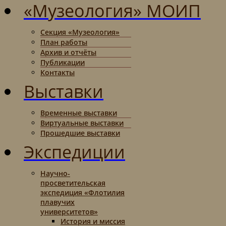
«Музеология» МОИП
Секция «Музеология»
План работы
Архив и отчёты
Публикации
Контакты
Выставки
Временные выставки
Виртуальные выставки
Прошедшие выставки
Экспедиции
Научно-
просветительская
экспедиция «Флотилия
плавучих
университетов»
История и миссия