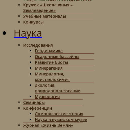
Кружок «Школа юных –
Землеведение»
Учебные материалы
Конкурсы
Наука
Исследования
Геодинамика
Осадочные бассейны
Развитие биоты
Минерагения
Минералогия,
кристаллохимия
Экология,
природопользование
Музеология
Семинары
Конференции
Ломоносовские чтения
Наука в вузовском музее
Журнал «Жизнь Земли»