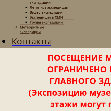
экспедиции
Летопись экспедиции
Видео экспедиции
Экспедиция в СМИ
Труды экспедиции
Метеоритные
экспедиции
Контакты
ПОСЕЩЕНИЕ М
ОГРАНИЧЕНО 
ГЛАВНОГО ЗД
(Экспозицию музея
этажи могут 