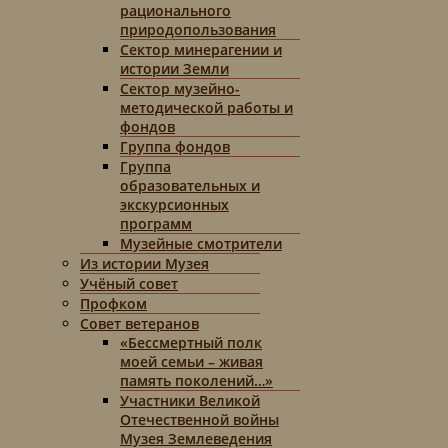
рационального
природопользования
Сектор минерагении и
истории Земли
Сектор музейно-
методической работы и
фондов
Группа фондов
Группа
образовательных и
экскурсионных
программ
Музейные смотрители
Из истории Музея
Учёный совет
Профком
Совет ветеранов
«Бессмертный полк
моей семьи – живая
память поколений…»
Участники Великой
Отечественной войны
Музея Землеведения