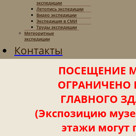
экспедиции
Летопись экспедиции
Видео экспедиции
Экспедиция в СМИ
Труды экспедиции
Метеоритные
экспедиции
Контакты
ПОСЕЩЕНИЕ М
ОГРАНИЧЕНО 
ГЛАВНОГО ЗД
(Экспозицию музея
этажи могут 