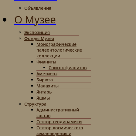
Объявления
О Музее
Экспозиция
Фонды Музея
Монографические
палеонтологические
коллекции
Фианиты
Список фианитов
Аметисты
Бирюза
Малахиты
Янтарь
Яшмы
Структура
Административный
состав
Сектор геодинамики
Сектор космического
землеведения и