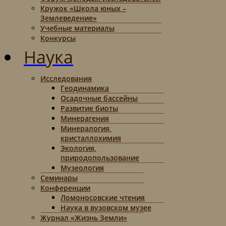
Кружок «Школа юных –
Землеведение»
Учебные материалы
Конкурсы
Наука
Исследования
Геодинамика
Осадочные бассейны
Развитие биоты
Минерагения
Минералогия,
кристаллохимия
Экология,
природопользование
Музеология
Семинары
Конференции
Ломоносовские чтения
Наука в вузовском музее
Журнал «Жизнь Земли»