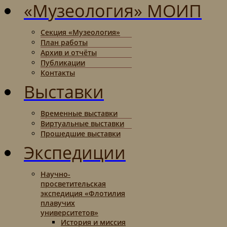
«Музеология» МОИП
Секция «Музеология»
План работы
Архив и отчёты
Публикации
Контакты
Выставки
Временные выставки
Виртуальные выставки
Прошедшие выставки
Экспедиции
Научно-
просветительская
экспедиция «Флотилия
плавучих
университетов»
История и миссия