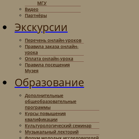
МГУ
Видео
Партнёры
Экскурсии
Перечень онлайн-уроков
Правила заказа онлайн-
урока
Оплата онлайн-урока
Правила посещения
Музея
Образование
Дополнительные
общеобразовательные
программы
Курсы повышения
квалификации
Культурологический семинар
Музыкальный лекторий
Форум молодых исследователей