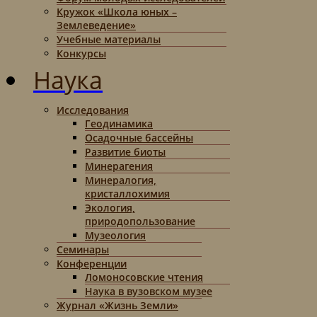
Кружок «Школа юных –
Землеведение»
Учебные материалы
Конкурсы
Наука
Исследования
Геодинамика
Осадочные бассейны
Развитие биоты
Минерагения
Минералогия,
кристаллохимия
Экология,
природопользование
Музеология
Семинары
Конференции
Ломоносовские чтения
Наука в вузовском музее
Журнал «Жизнь Земли»