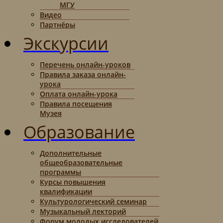
МГУ
Видео
Партнёры
Экскурсии
Перечень онлайн-уроков
Правила заказа онлайн-
урока
Оплата онлайн-урока
Правила посещения
Музея
Образование
Дополнительные
общеобразовательные
программы
Курсы повышения
квалификации
Культурологический семинар
Музыкальный лекторий
Форум молодых исследователей