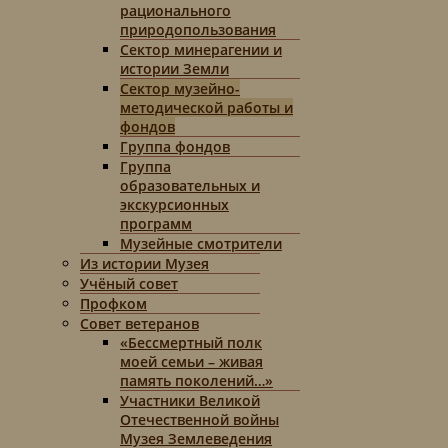
рационального
природопользования
Сектор минерагении и
истории Земли
Сектор музейно-
методической работы и
фондов
Группа фондов
Группа
образовательных и
экскурсионных
программ
Музейные смотрители
Из истории Музея
Учёный совет
Профком
Совет ветеранов
«Бессмертный полк
моей семьи – живая
память поколений…»
Участники Великой
Отечественной войны
Музея Землеведения