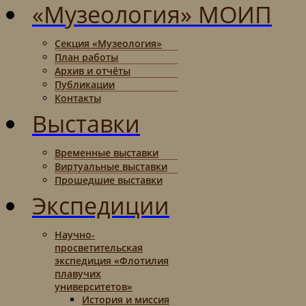
«Музеология» МОИП
Секция «Музеология»
План работы
Архив и отчёты
Публикации
Контакты
Выставки
Временные выставки
Виртуальные выставки
Прошедшие выставки
Экспедиции
Научно-
просветительская
экспедиция «Флотилия
плавучих
университетов»
История и миссия