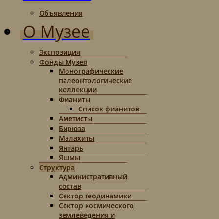
Объявления
О Музее
Экспозиция
Фонды Музея
Монографические
палеонтологические
коллекции
Фианиты
Список фианитов
Аметисты
Бирюза
Малахиты
Янтарь
Яшмы
Структура
Административный
состав
Сектор геодинамики
Сектор космического
землеведения и