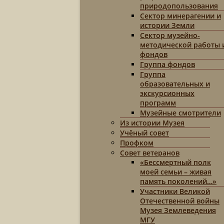
природопользования
Сектор минерагении и
истории Земли
Сектор музейно-
методической работы 
фондов
Группа фондов
Группа
образовательных и
экскурсионных
программ
Музейные смотрители
Из истории Музея
Учёный совет
Профком
Совет ветеранов
«Бессмертный полк
моей семьи – живая
память поколений…»
Участники Великой
Отечественной войны
Музея Землеведения
МГУ