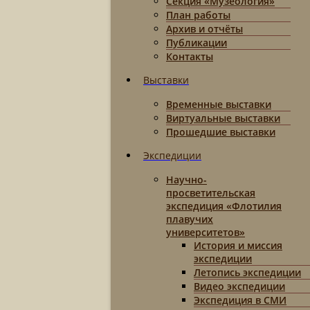
Секция «Музеология»
План работы
Архив и отчёты
Публикации
Контакты
Выставки
Временные выставки
Виртуальные выставки
Прошедшие выставки
Экспедиции
Научно-
просветительская
экспедиция «Флотилия
плавучих
университетов»
История и миссия
экспедиции
Летопись экспедиции
Видео экспедиции
Экспедиция в СМИ