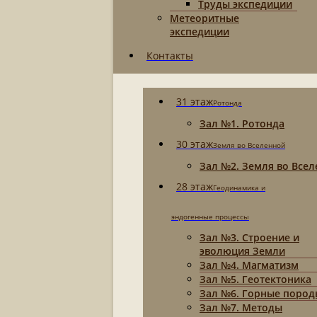
Труды экспедиции
Метеоритные
экспедиции
Контакты
31 этаж
Ротонда
Зал №1. Ротонда
30 этаж
Земля во Вселенной
Зал №2. Земля во Все
28 этаж
Геодинамика и
эндогенные процессы
Зал №3. Строение и
эволюция Земли
Зал №4. Магматизм
Зал №5. Геотектоника
Зал №6. Горные пород
Зал №7. Методы