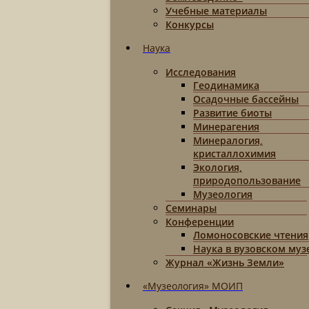
Учебные материалы
Конкурсы
Наука
Исследования
Геодинамика
Осадочные бассейны
Развитие биоты
Минерагения
Минералогия,
кристаллохимия
Экология,
природопользование
Музеология
Семинары
Конференции
Ломоносовские чтения
Наука в вузовском муз
Журнал «Жизнь Земли»
«Музеология» МОИП