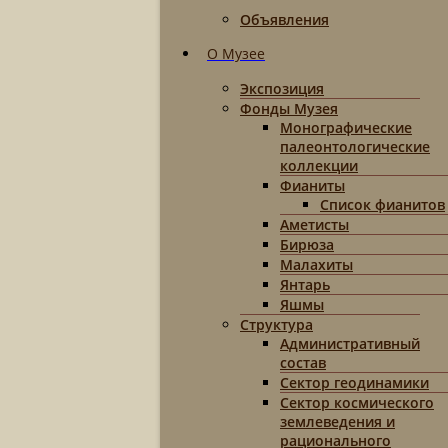
Объявления
О Музее
Экспозиция
Фонды Музея
Монографические
палеонтологические
коллекции
Фианиты
Список фианитов
Аметисты
Бирюза
Малахиты
Янтарь
Яшмы
Структура
Административный
состав
Сектор геодинамики
Сектор космического
землеведения и
рационального