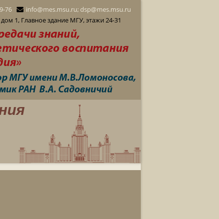
29-76
info@mes.msu.ru; dsp@mes.msu.ru
дом 1, Главное здание МГУ, этажи 24-31
ния