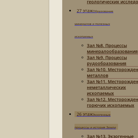
геологических исслед
27 этаж
Образование
минералов и полезных
ископаемых
Зал №8. Процессы
минералообразования
Зал №9. Процессы
рудообразования
Зал №10. Месторожде
металлов
Зал №11. Месторожде
неметаллических
ископаемых
Зал №12. Месторожде
горючих ископаемых
26 этаж
Экзогенные
процессы и история Земли
Зал №13. Экзогенные