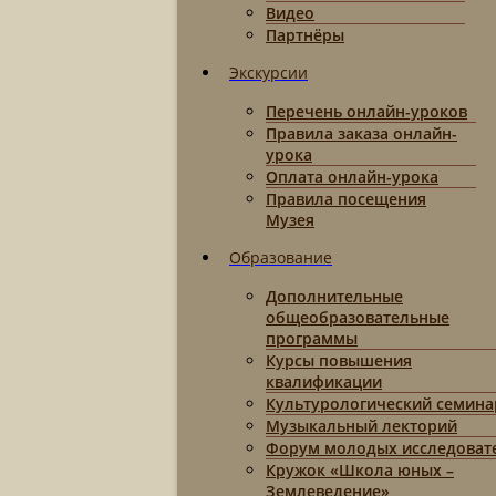
Видео
Партнёры
Экскурсии
Перечень онлайн-уроков
Правила заказа онлайн-
урока
Оплата онлайн-урока
Правила посещения
Музея
Образование
Дополнительные
общеобразовательные
программы
Курсы повышения
квалификации
Культурологический семина
Музыкальный лекторий
Форум молодых исследоват
Кружок «Школа юных –
Землеведение»