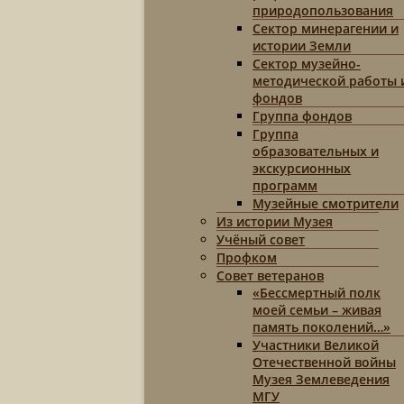
природопользования
Сектор минерагении и
истории Земли
Сектор музейно-
методической работы 
фондов
Группа фондов
Группа
образовательных и
экскурсионных
программ
Музейные смотрители
Из истории Музея
Учёный совет
Профком
Совет ветеранов
«Бессмертный полк
моей семьи – живая
память поколений…»
Участники Великой
Отечественной войны
Музея Землеведения
МГУ