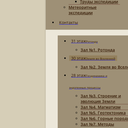
Труды экспедиции
Метеоритные
экспедиции
Контакты
31 этаж
Ротонда
Зал №1. Ротонда
30 этаж
Земля во Вселенной
Зал №2. Земля во Все
28 этаж
Геодинамика и
эндогенные процессы
Зал №3. Строение и
эволюция Земли
Зал №4. Магматизм
Зал №5. Геотектоника
Зал №6. Горные пород
Зал №7. Методы