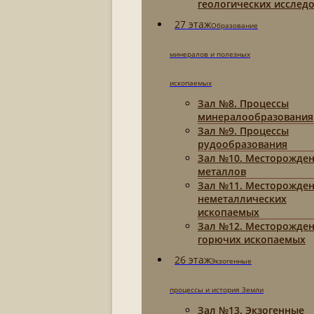
геологических исслед
27 этаж
Образование
минералов и полезных
ископаемых
Зал №8. Процессы
минералообразования
Зал №9. Процессы
рудообразования
Зал №10. Месторожде
металлов
Зал №11. Месторожде
неметаллических
ископаемых
Зал №12. Месторожде
горючих ископаемых
26 этаж
Экзогенные
процессы и история Земли
Зал №13. Экзогенные