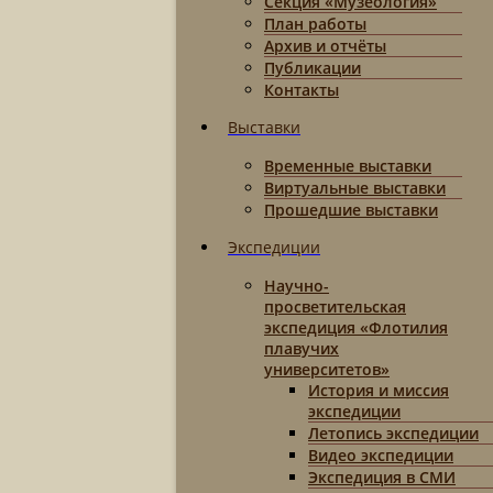
Секция «Музеология»
План работы
Архив и отчёты
Публикации
Контакты
Выставки
Временные выставки
Виртуальные выставки
Прошедшие выставки
Экспедиции
Научно-
просветительская
экспедиция «Флотилия
плавучих
университетов»
История и миссия
экспедиции
Летопись экспедиции
Видео экспедиции
Экспедиция в СМИ