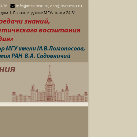
29-76
info@mes.msu.ru; dsp@mes.msu.ru
дом 1, Главное здание МГУ, этажи 24-31
ния