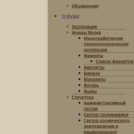
Объявления
О Музее
Экспозиция
Фонды Музея
Монографические
палеонтологические
коллекции
Фианиты
Список фианитов
Аметисты
Бирюза
Малахиты
Янтарь
Яшмы
Структура
Административный
состав
Сектор геодинамики
Сектор космического
землеведения и
рационального