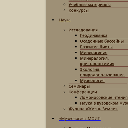
Учебные материалы
Конкурсы
Наука
Исследования
Геодинамика
Осадочные бассейны
Развитие биоты
Минерагения
Минералогия,
кристаллохимия
Экология,
природопользование
Музеология
Семинары
Конференции
Ломоносовские чтения
Наука в вузовском муз
Журнал «Жизнь Земли»
«Музеология» МОИП