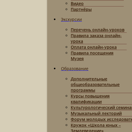
Видео
Партнёры
Экскурсии
Перечень онлайн-уроков
Правила заказа онлайн-
урока
Оплата онлайн-урока
Правила посещения
Музея
Образование
Дополнительные
общеобразовательные
программы
Курсы повышения
квалификации
Культурологический семина
Музыкальный лекторий
Форум молодых исследоват
Кружок «Школа юных –
Землеведение»