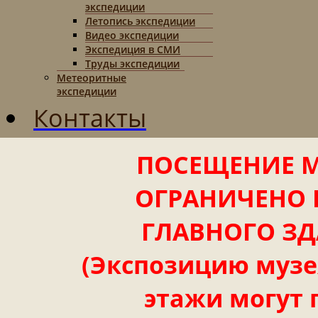
экспедиции
Летопись экспедиции
Видео экспедиции
Экспедиция в СМИ
Труды экспедиции
Метеоритные
экспедиции
Контакты
ПОСЕЩЕНИЕ М
ОГРАНИЧЕНО 
ГЛАВНОГО ЗД
(Экспозицию музея
этажи могут 