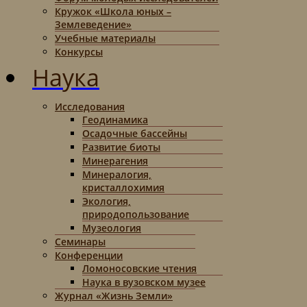
Кружок «Школа юных –
Землеведение»
Учебные материалы
Конкурсы
Наука
Исследования
Геодинамика
Осадочные бассейны
Развитие биоты
Минерагения
Минералогия,
кристаллохимия
Экология,
природопользование
Музеология
Семинары
Конференции
Ломоносовские чтения
Наука в вузовском музее
Журнал «Жизнь Земли»