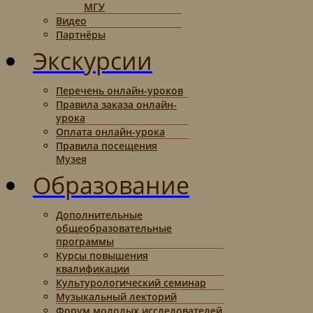
МГУ
Видео
Партнёры
Экскурсии
Перечень онлайн-уроков
Правила заказа онлайн-
урока
Оплата онлайн-урока
Правила посещения
Музея
Образование
Дополнительные
общеобразовательные
программы
Курсы повышения
квалификации
Культурологический семинар
Музыкальный лекторий
Форум молодых исследователей