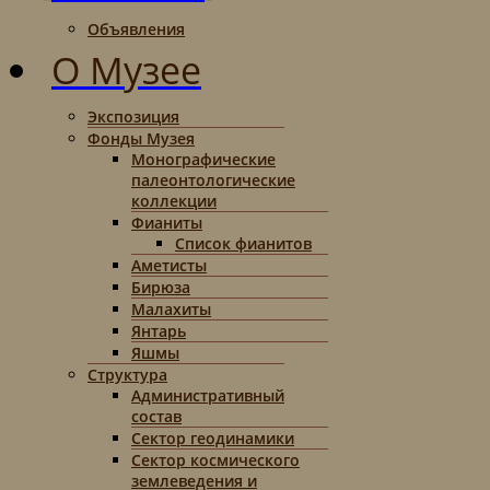
Объявления
О Музее
Экспозиция
Фонды Музея
Монографические
палеонтологические
коллекции
Фианиты
Список фианитов
Аметисты
Бирюза
Малахиты
Янтарь
Яшмы
Структура
Административный
состав
Сектор геодинамики
Сектор космического
землеведения и