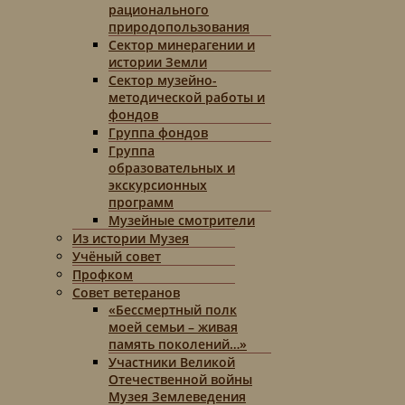
рационального
природопользования
Сектор минерагении и
истории Земли
Сектор музейно-
методической работы и
фондов
Группа фондов
Группа
образовательных и
экскурсионных
программ
Музейные смотрители
Из истории Музея
Учёный совет
Профком
Совет ветеранов
«Бессмертный полк
моей семьи – живая
память поколений…»
Участники Великой
Отечественной войны
Музея Землеведения