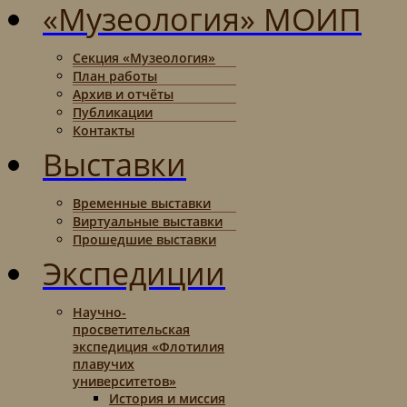
«Музеология» МОИП
Секция «Музеология»
План работы
Архив и отчёты
Публикации
Контакты
Выставки
Временные выставки
Виртуальные выставки
Прошедшие выставки
Экспедиции
Научно-
просветительская
экспедиция «Флотилия
плавучих
университетов»
История и миссия